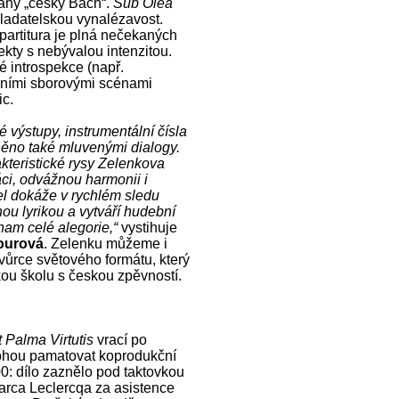
aný „český Bach“.
Sub Olea
ladatelskou vynalézavost.
artitura je plná nečekaných
ekty s nebývalou intenzitou.
é introspekce (např.
álními sborovými scénami
ic.
é výstupy, instrumentální čísla
něno také mluvenými dialogy.
kteristické rysy Zelenkova
áci, odvážnou harmonii i
el dokáže v rychlém sledu
ou lyrikou a vytváří hudební
nam celé alegorie,“
vystihuje
ourová
. Zelenku můžeme i
vůrce světového formátu, který
kou školu s českou zpěvností.
 Palma Virtutis
vrací po
mohou pamatovat koprodukční
00: dílo zaznělo pod taktovkou
Marca Leclercqa za asistence