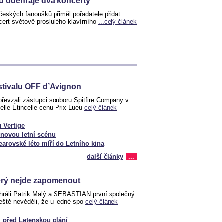
u odehraje dva koncerty
eských fanoušků přiměl pořadatele přidat
ert světově proslulého klavírního
...celý článek
estivalu OFF d’Avignon
řevzali zástupci souboru Spitfire Company v
elle Étincelle cenu Prix Lueu
celý článek
u Vertige
novou letní scénu
arovské léto míří do Letního kina
další články
...
terý nejde zapomenout
ahráli Patrik Malý a SEBASTIAN první společný
eště nevěděli, že u jedné spo
celý článek
l před Letenskou plání