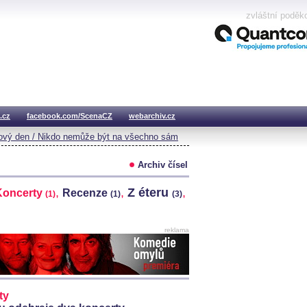
zvláštní poděk
.cz
facebook.com/ScenaCZ
webarchiv.cz
vý den / Nikdo nemůže být na všechno sám
Archiv čísel
,
,
Z éteru
,
Koncerty
Recenze
(1)
(1)
(3)
reklama
ty