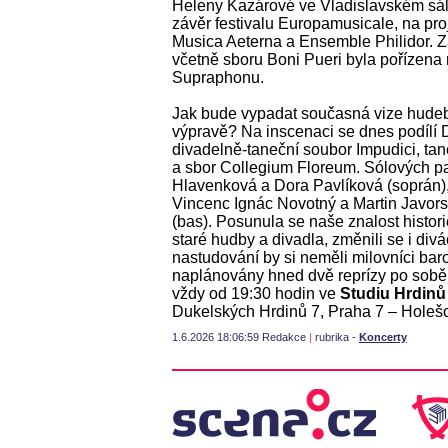
Heleny Kazárové ve Vladislavském sá
závěr festivalu Europamusicale, na pro
Musica Aeterna a Ensemble Philidor. Za
včetně sboru Boni Pueri byla pořízen
Supraphonu.
Jak bude vypadat současná vize hudebn
výpravě? Na inscenaci se dnes podílí D
divadelně-taneční soubor Impudici, t
a sbor Collegium Floreum. Sólových p
Hlavenková a Dora Pavlíková (soprán),
Vincenc Ignác Novotný a Martin Javors
(bas). Posunula se naše znalost histor
staré hudby a divadla, změnili se i div
nastudování by si neměli milovníci barok
naplánovány hned dvě reprízy po sobě
vždy od 19:30 hodin ve
Studiu Hrdinů
Dukelských Hrdinů 7, Praha 7 – Holešo
1.6.2026 18:06:59 Redakce
|
rubrika -
Koncerty