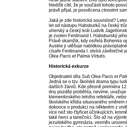
hledišti cítil, že je součástí tohoto pos
právě přijal, je posvěcena ctnostmi s
Jaká je zde historická souvislost? Le
let od nástupu Habsburků na český trůn
uherský a český král Ludvík Jagellonsk
je zvolen Ferdinand I. Habsburský jeh
Právě okamžik, kdy osiřelá Bohemia o
Austrie ji utěšuje nabídkou právoplatn
císaře Ferdinanda I. otvírá závěrečné 
Olea Pacis et Palma Virtutis
.
Historická exkurze
Objednateli díla
Sub Olea Pacis et Palm
Jedná se o tzv. školské drama typu ludi
dalších žánrů. Kde přesně premiéra 12. z
dny později proběhla, nevíme, uvažuje
klementinského letního refektáře, neb
školského křídla situovaného směrem n
dokonce o produkci na některém z vnitř
více než sto čtyřicet účinkujících, kro
také herci a tanečníci. Šlo až na výji
jezuitského gymnázia, vesměs urozené