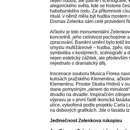
nejen hudba, ale patrně i scénografie, 
alegorického světa, kde se historie če
habsburského rodu. Za přítomnosti cís
rituál, v němž měla být hudba mostem
Dismas Zelenka sám celé provedení říd
Ačkoliv je toto monumentální Zelenkov
koncertně, jeho celistvost pochopíme a
zpracování. Barokní umění bylo totiž k
smyslu multižánrové – hudba, zpěv, slo
symbolika v kostýmech, scénografii a d
nejen estetický zážitek, ale především 
nejednalo o dramatický děj.
Inscenace souboru Musica Florea navod
kulisách pražského Klementina, ačkoli
Klementinu. Prostor Studia Hrdinů v su
stane pomyslným „oknem do minulosti“,
divadlo na divadle. Inspiračním zdroje
výpravu je v první řadě ikonická fasád
ulice, vytvořená podle projektu Carla L
na dobových grafikách. Jde o fasádu tz
Jedinečnost Zelenkova rukopisu