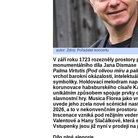
autor: Zdroj: Pořadatel koncertu
V září roku 1723 rozezněly prostory
monumentálního díla Jana Dismase 
Palma Virtutis (Pod olivou míru a pa
vrchol barokní okázalosti, intelektuál
symboliky. Holdovací melodram napsa
korunovace habsburského císaře Ka
unikátním způsobem spojuje prvky op
slavnostní hry. Musica Florea jako v
uvede jeho zcela nové scénické nast
2026, a to v nekonvenčním prostoru
Inscenace vzniká pod režijním vede
Valentové a Hany Slačálkové, která 
Vstupenky jsou již nyní v prodeji na
Dílo plné alegorie