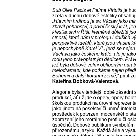
Sub Olea Pacis et Palma Virtutis
je hud
zcela v duchu dobové estetiky obsahuj
„Hlavním hrdinou je sv. Václav jako mír
zbavil pohanství, a první český král, je
křesťanství v Říši. Neméně důležité js
ctností, které nám v prologu i dalších v
perspektivě ideálů, které jsou vlastní
je nepochybně Karel VI., jenž se nejen
Václava jako českého krále, ale je jak
rodu jeho právoplatným dědicem. Právě
jež byla dobově velmi oblíbeným narati
melodramatu, kde potkáme nejen předky
Bohemii a další korunní země,“
přibližu
Kateřina Bobková-Valentová
.
Alegorie byla v tehdejší době zásadní 
produkcí, ať už jde o opery, opery-balet
školskou produkci na úrovni reprezentat
jako jinotajná poselství či umné intelekt
prostředek k potvrzení mocenského sta
zobrazení jeho morálního profilu či o
úspěchů. Dobové publikum symbolům a
přirozenému jazyku. Každá árie a výstu
nese jasné sdělení. Dílo bylo koncipov