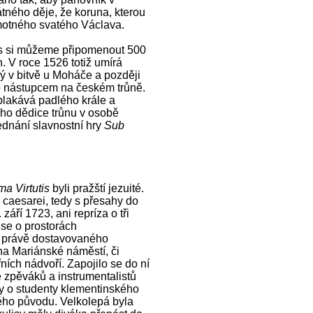
vátného děje, že koruna, kterou
amotného svatého Václava.
tos si můžeme připomenout 500
. V roce 1526 totiž umírá
ý v bitvě u Moháče a později
o nástupcem na českém trůně.
plakává padlého krále a
ého dědice trůnu v osobě
jednání slavnostní hry
Sub
a Virtutis
byli pražští jezuité.
 caesarei, tedy s přesahy do
áří 1723, ani repríza o tři
 se o prostorách
o právě dostavovaného
a Mariánské náměstí, či
ních nádvoří. Zapojilo se do ní
mě zpěváků a instrumentalistů
mky o studenty klementinského
ho původu. Velkolepá byla