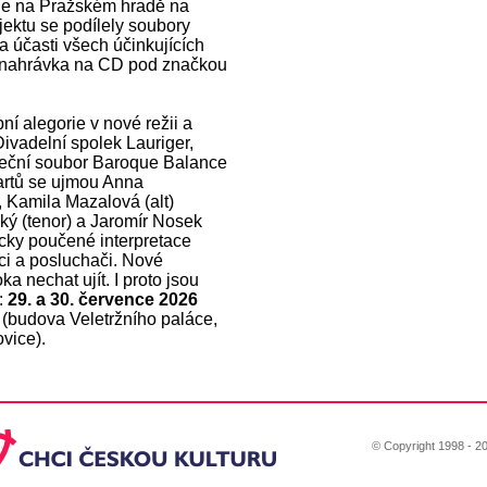
le na Pražském hradě na
jektu se podílely soubory
 účasti všech účinkujících
a nahrávka na CD pod značkou
í alegorie v nové režii a
ivadelní spolek Lauriger,
aneční soubor Baroque Balance
artů se ujmou Anna
 Kamila Mazalová (alt)
ký (tenor) a Jaromír Nosek
icky poučené interpretace
áci a posluchači. Nové
a nechat ujít. I proto jsou
:
29. a 30. července 2026
(budova Veletržního paláce,
vice).
© Copyright 1998 - 20