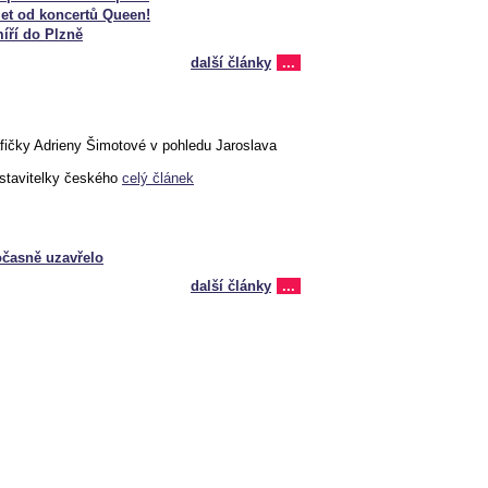
 let od koncertů Queen!
íří do Plzně
další články
...
afičky Adrieny Šimotové v pohledu Jaroslava
dstavitelky českého
celý článek
časně uzavřelo
další články
...