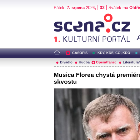
,
, |
|
32
Pátek
7. srpena
2026
Svátek má
Oldři
Scéna.cz
ČASOPIS
KDY, KDE, CO, KDO
Divadlo
Hudba
Opera/Tanec
Literatura
Musica Florea chystá premiér
skvostu