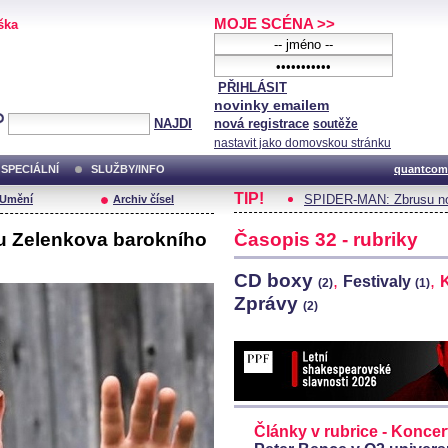
MOJE SCÉNA >>
ška
PŘIHLÁSIT
novinky emailem
NAJDI
nová registrace
soutěže
nastavit jako domovskou stránku
SPECIÁLNÍ
SLUŽBY/INFO
quantcom
TIP!
SPIDER-MAN: Zbrusu no
/Umění
Archiv čísel
u Zelenkova barokního
Časopis 32 - rubriky
CD boxy
,
,
Festivaly
(2)
(1)
Zprávy
(2)
Články v rubrice - Koncer