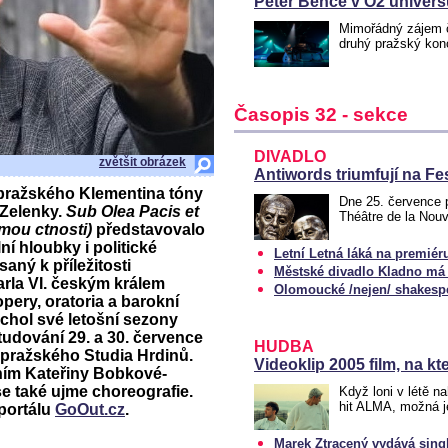
Peter Bence v O2 univers
Mimořádný zájem č
druhý pražský konc
Časopis 32 - sekce
DIVADLO
zvětšit obrázek
Antiwords triumfují na F
 pražského Klementina tóny
Dne 25. července p
Zelenky.
Sub Olea Pacis et
Théâtre de la Nouv
lmou ctnosti)
představovalo
ní hloubky i politické
Letní Letná láká na premiér
ný k příležitosti
Městské divadlo Kladno má 
rla VI. českým králem
Olomoucké /nejen/ shakespe
ery, oratoria a barokní
rchol své letošní sezony
udování 29. a 30. července
HUDBA
 pražského Studia Hrdinů.
Videoklip 2005 film, na k
ním Kateřiny Bobkové-
se také ujme choreografie.
Když loni v létě n
hit ALMA, možná j
 portálu
GoOut.cz
.
Marek Ztracený vydává sing