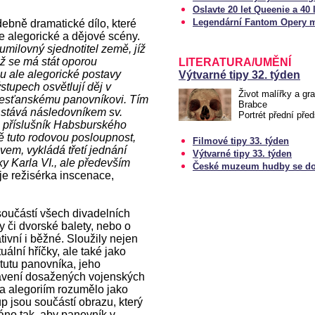
Oslavte 20 let Queenie a 40
Legendární Fantom Opery m
ebně dramatické dílo, které
e alegorické a dějové scény.
umilovný sjednotitel země, jíž
nž se má stát oporou
LITERATURA/UMĚNÍ
ou ale alegorické postavy
Výtvarné tipy 32. týden
ýstupech osvětlují děj v
Život malířky a gr
 křesťanskému panovníkovi. Tím
Brabce
 stává následovníkem sv.
Portrét přední pře
o příslušník Habsburského
 tuto rodovou posloupnost,
Filmové tipy 33. týden
vem, vykládá třetí jednání
Výtvarné tipy 33. týden
 Karla VI., ale především
České muzeum hudby se do
je režisérka inscenace,
součástí všech divadelních
y či dvorské balety, nebo o
ivní i běžné. Sloužily nejen
uální hříčky, ale také jako
tutu panovníka, jeho
slavení dosažených vojenských
 alegoriím rozumělo jako
p jsou součástí obrazu, který
áno tak, aby panovník v