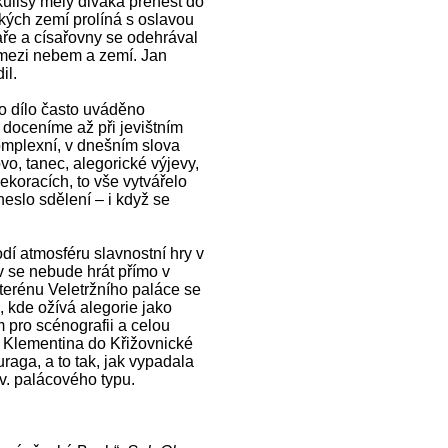
kulisy měly diváka přenést do
ských zemí prolíná s oslavou
aře a císařovny se odehrával
 mezi nebem a zemí. Jan
il.
o dílo často uváděno
 doceníme až při jevištním
omplexní, v dnešním slova
vo, tanec, alegorické výjevy,
ekoracích, to vše vytvářelo
neslo sdělení – i když se
í atmosféru slavnostní hry v
v se nebude hrát přímo v
terénu Veletržního paláce se
 kde ožívá alegorie jako
m pro scénografii a celou
a Klementina do Křižovnické
uraga, a to tak, jak vypadala
v. palácového typu.