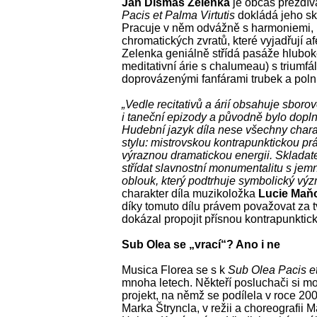
Jan Dismas Zelenka
je občas přezdív
Pacis et Palma Virtutis
dokládá jeho sk
Pracuje v něm odvážně s harmoniemi, p
chromatických zvratů, které vyjadřují af
Zelenka geniálně střídá pasáže hlubok
meditativní árie s chalumeau) s triumf
doprovázenými fanfárami trubek a poln
„Vedle recitativů a árií obsahuje sborov
i taneční epizody a původně bylo dopl
Hudební jazyk díla nese všechny chara
stylu: mistrovskou kontrapunktickou pr
výraznou dramatickou energii. Skladat
střídat slavnostní monumentalitu s jemn
oblouk, který podtrhuje symbolický výz
charakter díla muzikoložka
Lucie Maň
díky tomuto dílu právem považovat za t
dokázal propojit přísnou kontrapunktic
Sub Olea se „vrací“? Ano i ne
Musica Florea se s k
Sub Olea Pacis et
mnoha letech. Někteří posluchači si 
projekt, na němž se podílela v roce 20
Marka Štryncla, v režii a choreografii 